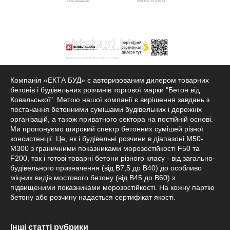
Компанія «ЕКТА БУД» є авторизованим дилером товарних
бетонів і будівельних розчинів торгової марки "Бетон від
Ковальської". Метою нашої компанії є вирішення завдань з
постачання бетонними сумішами будівельних і дорожніх
організацій, а також приватного сектора на постійній основі.
Ми пропонуємо широкий спектр бетонних сумішей різної
консистенції. Це, як і будівельні розчини в діапазоні М50-
М300 з граничними показниками морозостійкості F50 та
F200, так і готові товарні бетони різного класу - від загально-
будівельного призначення (від B7,5 до B40) до особливо
міцних видів мостового бетону (від В45 до B60) з
підвищеними показниками морозостійкості. На кожну партію
бетону або розчину надається сертифікат якості.
Інші статті рубрики