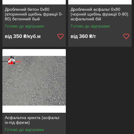
Дроблений бетон 0х80
Дроблений асфальт 0х80
(вторинний щебінь фракції 0-
(чорний щебінь фракції 0-80)
80) бетонний бый
асфальтний бій
Готово до відправки
Готово до відправки
350
360
від
₴/куб.м
від
₴/т
Асфальтна крихта (асфальт
із-під фрези)
Готово до відправки