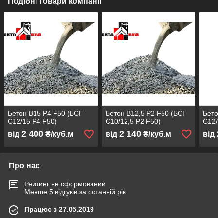
Подібні товари компанії
Бетон В15 Р4 F50 (БСГ
Бетон В12,5 Р2 F50 (БСГ
Бето
С12/15 Р4 F50)
С10/12,5 Р2 F50)
С12/
2 400
2 140
від
₴/куб.м
від
₴/куб.м
від
Про нас
Рейтинг не сформований
Менше 5 відгуків за останній рік
Працює з 27.05.2019