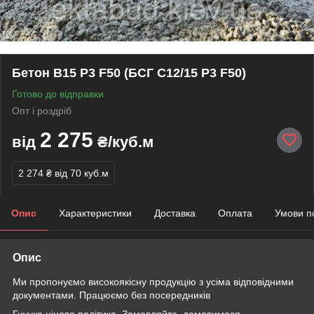
Бетон В15 Р3 F50 (БСГ С12/15 Р3 F50)
Готово до відправки
Опт і роздріб
2 275
від
₴/куб.м
2 274 ₴
від 70 куб.м
Опис
Характеристики
Доставка
Оплата
Умови п
Опис
Ми пропонуємо високоякісну продукцію з усіма відповідними
документами. Працюємо без посередників
Гнучка цінова політика. Замовляйте, домовимося