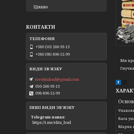
Цікаво
КОНТАКТИ
+380 (50) 266-93-13
+380 (98) 896-52-99
Ми проп
Гнучка 
tovektabud@gmail.com
050-266-93-13
ХАРАК
098-896-52-99
Основ
ІНШІ ВИДИ ЗВ'ЯЗКУ
Упаков
Telegram-канал
Вага у
https://t.me/ekta_bud
Марка 