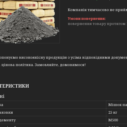
Компанія тимчасово не прий
повернення товару протягом 
онуємо високоякісну продукцію з усіма відповідними докумен
цінова політика. Замовляйте, домовимося!
ТЕРИСТИКИ
ні
ка
Мішок п
паковки
25 кг
цементу
М500