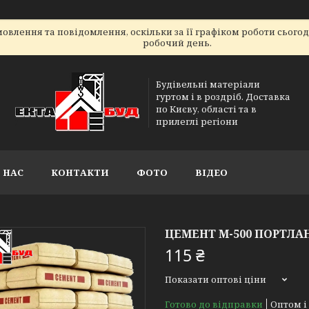
овлення та повідомлення, оскільки за її графіком роботи сього
робочий день.
Будівельні матеріали
гуртом і в роздріб. Доставка
по Києву, області та в
прилеглі регіони
 НАС
КОНТАКТИ
ФОТО
ВІДЕО
ЦЕМЕНТ М-500 ПОРТЛАН
115 ₴
Показати оптові ціни
Готово до відправки
Оптом і