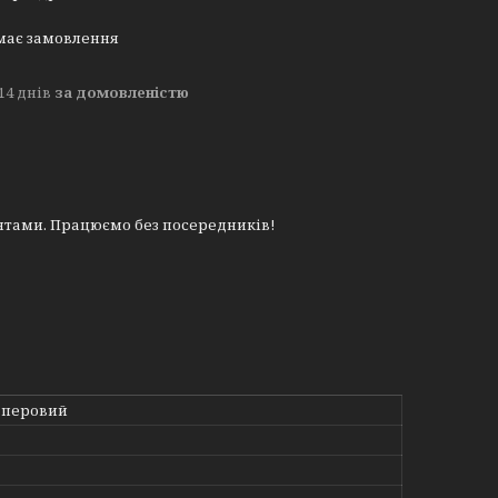
має замовлення
14 днів
за домовленістю
тами. Працюємо без посередників!
аперовий