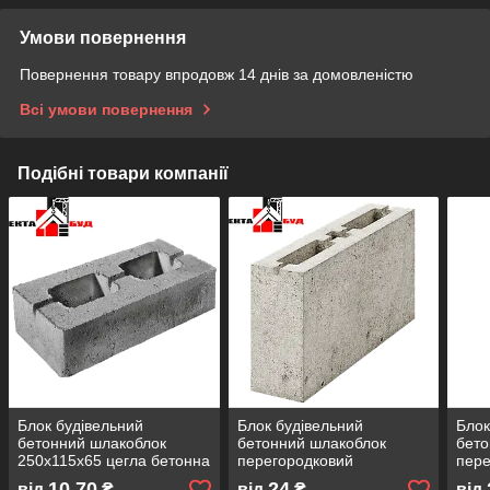
Умови повернення
Повернення товару впродовж 14 днів за домовленістю
Всі умови повернення
Подібні товари компанії
Блок будівельний
Блок будівельний
Блок
бетонний шлакоблок
бетонний шлакоблок
бето
250х115х65 цегла бетонна
перегородковий
пере
390х90х188
500
10,70
24
від
₴
від
₴
від