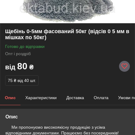
Щебінь 0-5мм фасований 50кг (відсів 0 5 мм в
мішках по 50кг)
Готово до відправки
Опт і роздріб
80
від
₴
75 ₴
від 40 шт.
Опис
Характеристики
Доставка
Оплата
Умови п
Опис
Ми пропонуємо високоякісну продукцію з усіма
відповідними документами. Працюємо без посередників!