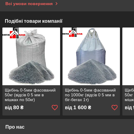
Всі умови повернення
Подібні товари компанії
Щебінь 0-5мм фасований
Щебінь 0-5мм фасований
Щеб
50кг (відсів 0 5 мм в
по 1000кг (відсів 0 5 мм в
50кг
мішках по 50кг)
біг-бегах 1т)
мішк
80
1 600
від
₴
від
₴
від
Про нас