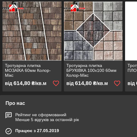
Тротуарна плитка
Тротуарна плитка
Трот
МОЗАЇКА 60мм Колор-
БРУКІВКА 100х100 60мм
ПЛО
Мікс
Колор-Мікс
614,80
614,80
від
₴/кв.м
від
₴/кв.м
від
Про нас
Рейтинг не сформований
Менше 5 відгуків за останній рік
Працює з 27.05.2019