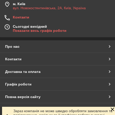
м. Київ
вул. Новокостянтинівська, 2А, Київ, Україна
Контакти
Сьогодні вихідний
Показати весь графік роботи
Про нас
Контакти
Доставка та оплата
Графік роботи
Повна версія сайту
Сайт створено на маркетплейсі
Prom.ua
Зараз компанія не може швидко обробляти замовлення та