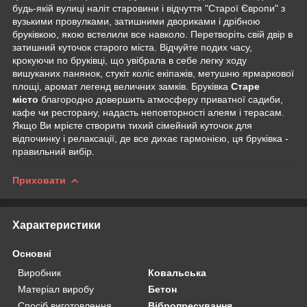
будь-якій вулиці наліт старовини і відчуття "Старої Європи" з
вузькими провулками, затишними двориками і дрібною
бруківкою, якою встелили все навколо. Перетворіть свій двір в
затишний куточок старого міста. Відчуйте подих часу,
крокуючи по бруківці, що увібрала в себе легку ходу
вишуканих панянок, стукіт коліс екіпажів, метушню ярмаркової
площі, аромат легенд величних замків. Бруківка
Старе
місто
благородно довершить атмосферу приватної садиби,
кафе чи ресторану, надасть неповторності алеям і терасам.
Якщо Ви мрієте створити тихий сімейний куточок для
відпочинку і релаксації, де все дихає гармонією, ця бруківка -
правильний вибір.
Приховати
Характеристики
Основні
Виробник
Ковальська
Матеріал виробу
Бетон
Спосіб виготовлення
Вібропресування