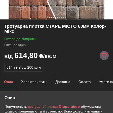
Тротуарна плитка СТАРЕ МІСТО 60мм Колор-
Мікс
Готово до відправки
Опт і роздріб
614,80
від
₴/кв.м
614,79 ₴
від 200 кв.м
Опис
Характеристики
Доставка
Оплата
Умови п
Опис
Популярність
тротуарної плитки
Старе місто
обумовлена
цікавою концепцією та її зручністю. Вона дозволить надати