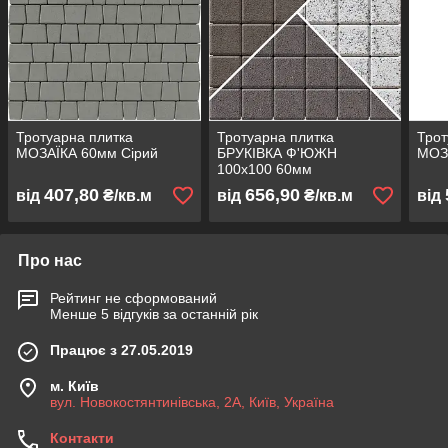
Тротуарна плитка
Тротуарна плитка
Трот
МОЗАЇКА 60мм Сірий
БРУКІВКА Ф'ЮЖН
МОЗ
100х100 60мм
407,80
656,90
від
₴/кв.м
від
₴/кв.м
від
Про нас
Рейтинг не сформований
Менше 5 відгуків за останній рік
Працює з 27.05.2019
м. Київ
вул. Новокостянтинівська, 2А, Київ, Україна
Контакти