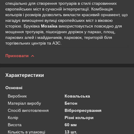
спеціально для створення тротуарів в стилі старовинних
європейських міст в сучасній інтерпретації. Комбінація
кольорів і розмірів дозволить викласти красивий орнамент, що
нагадує вимощенні вулиці європейських міст з віковою
історією. Бруківка
Мозаїка
використовується повсюдно для
мощення тротуарів, пішохідних доріжок у парках, площ,
паркових алей і майданчиків, парковок, територій біля
торгівельних центрів та АЗС.
Приховати
Характеристики
Основні
Виробник
Ковальська
Матеріал виробу
Бетон
Спосіб виготовлення
Вібропресування
Колір
Різні кольори
Висота
60 мм
Кількість в упаковці
13 шт.