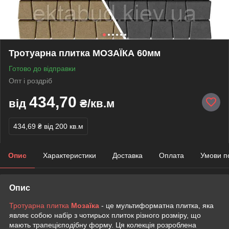
Тротуарна плитка МОЗАЇКА 60мм
Готово до відправки
Опт і роздріб
434,70
від
₴/кв.м
434,69 ₴
від 200 кв.м
Опис
Характеристики
Доставка
Оплата
Умови п
Опис
Тротуарна плитка
Мозаїка
- це мультиформатна плитка, яка
являє собою набір з чотирьох плиток різного розміру, що
мають трапецієподібну форму. Ця колекція розроблена