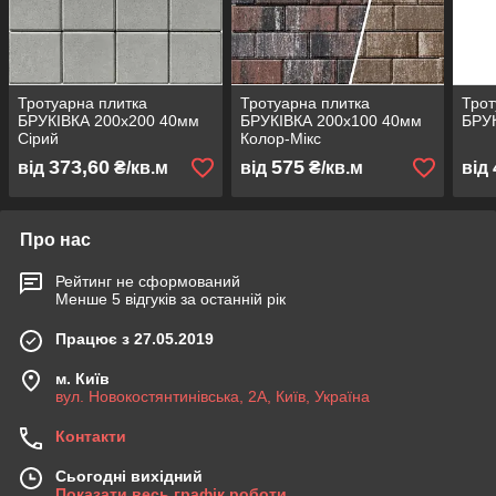
Тротуарна плитка
Тротуарна плитка
Трот
БРУКІВКА 200х200 40мм
БРУКІВКА 200х100 40мм
БРУ
Сірий
Колор-Мікс
373,60
575
від
₴/кв.м
від
₴/кв.м
від
Про нас
Рейтинг не сформований
Менше 5 відгуків за останній рік
Працює з 27.05.2019
м. Київ
вул. Новокостянтинівська, 2А, Київ, Україна
Контакти
Сьогодні вихідний
Показати весь графік роботи