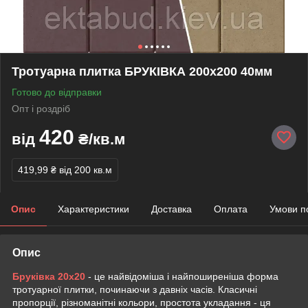
Тротуарна плитка БРУКІВКА 200х200 40мм
Готово до відправки
Опт і роздріб
420
від
₴/кв.м
419,99 ₴
від 200 кв.м
Опис
Характеристики
Доставка
Оплата
Умови п
Опис
Бруківка 20х20
- це найвідоміша і найпоширеніша форма
тротуарної плитки, починаючи з давніх часів. Класичні
пропорції, різноманітні кольори, простота укладання - ця