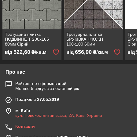
Тротуарна плитка
Тротуарна плитка
Трот
ПОДВІЙНЕ Т 200х165
БРУКІВКА Ф'ЮЖН
БРУ
80мм Сірий
100х100 60мм
Сіри
522,60
656,90
від
₴/кв.м
від
₴/кв.м
від
Про нас
Рейтинг не сформований
Менше 5 відгуків за останній рік
Працює з 27.05.2019
м. Київ
вул. Новокостянтинівська, 2А, Київ, Україна
Контакти