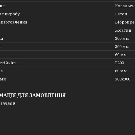
ик
Ковальсь
ал виробу
Бетон
 виготовлення
Вібропре
Жовтий
на
300 мм
а
300 мм
60 мм
стійкість
F200
на
60 мм
 мм
300х300
МАЦІЯ ДЛЯ ЗАМОВЛЕННЯ
199,80 ₴