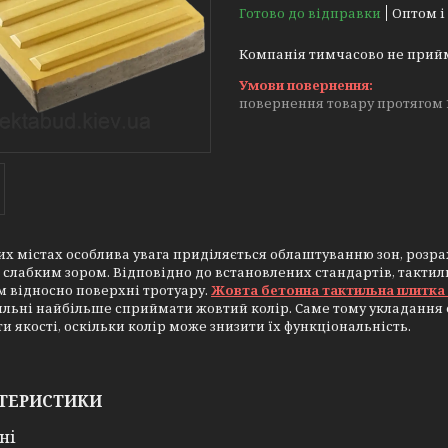
Готово до відправки
Оптом і
Компанія тимчасово не прий
повернення товару протягом 
их містах особлива увага приділяється облаштуванню зон, розр
 слабким зором. Відповідно до встановлених стандартів, такт
 відносно поверхні тротуару.
Жовта бетонна тактильна плитка 
льні найбільше сприймати жовтий колір. Саме тому укладання е
и якості, оскільки колір може знизити їх функціональність.
ТЕРИСТИКИ
ні