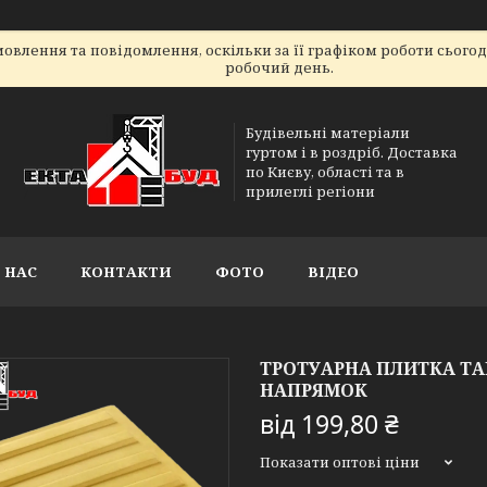
овлення та повідомлення, оскільки за її графіком роботи сього
робочий день.
Будівельні матеріали
гуртом і в роздріб. Доставка
по Києву, області та в
прилеглі регіони
 НАС
КОНТАКТИ
ФОТО
ВІДЕО
ТРОТУАРНА ПЛИТКА ТА
НАПРЯМОК
від
199,80 ₴
Показати оптові ціни