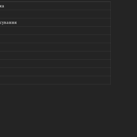
ка
сування