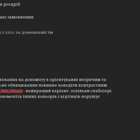
 в роздріб
має замовлення
14 днів
за домовленістю
ахованих на допомогу в орієнтуванні незрячим та
ильне облицювання повинне володіти контрастним
300х300х60
- найкращий варіант, оскільки слабозорі
лементів інших кольорів і відтінків порушує