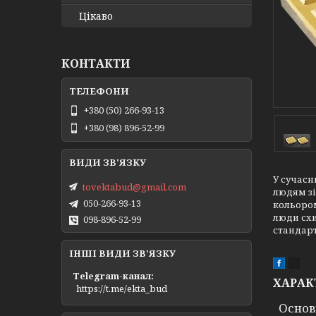
Цікаво
КОНТАКТИ
+380 (50) 266-93-13
+380 (98) 896-52-99
У сучасн
tovektabud@gmail.com
людям зі
050-266-93-13
кольором
люди схи
098-896-52-99
стандарт
ІНШІ ВИДИ ЗВ'ЯЗКУ
Telegram-канал
ХАРАК
https://t.me/ekta_bud
Основ