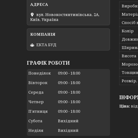
Виробн
Матері
вул. Новокостянтинівська, 2А,
Київ, Україна
Спосіб
Колір
Довжи
ЕКТА БУД
Ширин
Висота
ГРАФІК РОБОТИ
Морозо
Товщи
Понеділок
09:00
18:00
Розмір,
Вівторок
09:00
18:00
Середа
09:00
18:00
ІНФОР
Четвер
09:00
18:00
Ціна:
від 
Пʼятниця
09:00
18:00
Субота
Вихідний
Неділя
Вихідний