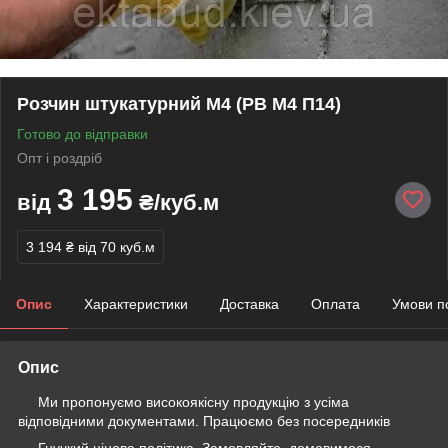
Розчин штукатурний М4 (РВ М4 П14)
Готово до відправки
Опт і роздріб
3 195
від
₴/куб.м
3 194 ₴
від 70 куб.м
Опис
Характеристики
Доставка
Оплата
Умови п
Опис
Ми пропонуємо високоякісну продукцію з усіма
відповідними документами. Працюємо без посередників
Гнучкий цінова політика. Замовляйте, домовимося