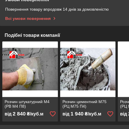
Повернення товару впродовж 14 днів за домовленістю
Всі умови повернення
Подібні товари компанії
Розчин штукатурний М4
Розчин цементний М75
Розч
(РВ М4 П8)
(РЦ М75 П4)
(РЦ 
2 840
1 940
від
₴/куб.м
від
₴/куб.м
від