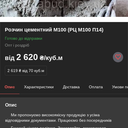
Розчин цементний М100 (РЦ М100 П14)
Готово до відправки
Опт і роздріб
2 620
від
₴/куб.м
2 619 ₴
від 70 куб.м
Опис
Характеристики
Доставка
Оплата
Умови п
Опис
Ми пропонуємо високоякісну продукцію з усіма
відповідними документами. Працюємо без посередників
Гнучкий цінова політика. Замовляйте, домовимося