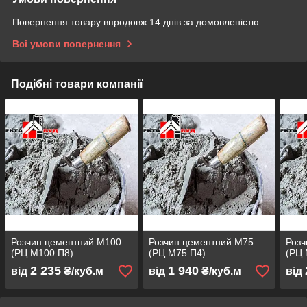
Повернення товару впродовж 14 днів за домовленістю
Всі умови повернення
Подібні товари компанії
Розчин цементний М100
Розчин цементний М75
Розч
(РЦ М100 П8)
(РЦ М75 П4)
(РЦ 
2 235
1 940
від
₴/куб.м
від
₴/куб.м
від