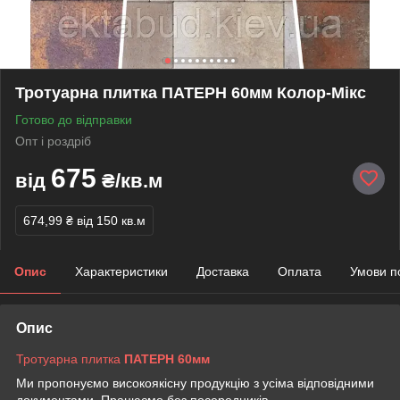
Тротуарна плитка ПАТЕРН 60мм Колор-Мікс
Готово до відправки
Опт і роздріб
675
від
₴/кв.м
674,99 ₴
від 150 кв.м
Опис
Характеристики
Доставка
Оплата
Умови п
Опис
Тротуарна плитка
ПАТЕРН 60мм
Ми пропонуємо високоякісну продукцію з усіма відповідними
документами. Працюємо без посередників.