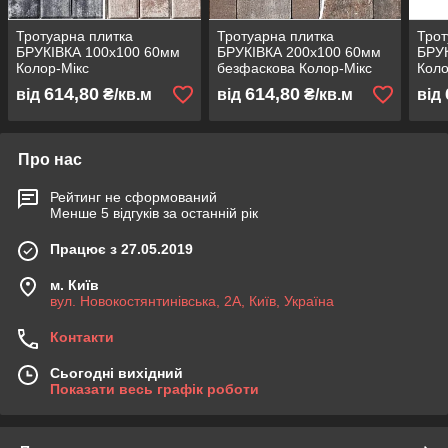
Тротуарна плитка
Тротуарна плитка
Трот
БРУКІВКА 100х100 60мм
БРУКІВКА 200х100 60мм
БРУ
Колор-Мікс
безфаскова Колор-Мікс
Коло
614,80
614,80
від
₴/кв.м
від
₴/кв.м
від
Про нас
Рейтинг не сформований
Менше 5 відгуків за останній рік
Працює з 27.05.2019
м. Київ
вул. Новокостянтинівська, 2А, Київ, Україна
Контакти
Сьогодні вихідний
Показати весь графік роботи