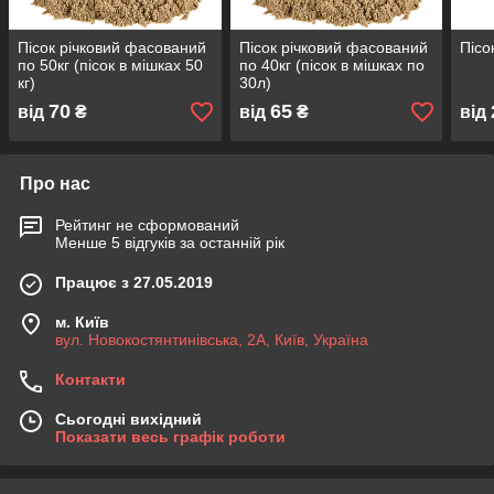
Пісок річковий фасований
Пісок річковий фасований
Пісо
по 50кг (пісок в мішках 50
по 40кг (пісок в мішках по
кг)
30л)
70
65
від
₴
від
₴
від
Про нас
Рейтинг не сформований
Менше 5 відгуків за останній рік
Працює з 27.05.2019
м. Київ
вул. Новокостянтинівська, 2А, Київ, Україна
Контакти
Сьогодні вихідний
Показати весь графік роботи