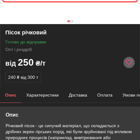
Пісок річковий
Готово до відправки
Опт і роздріб
250
від
₴/т
240 ₴
від 300 т
Опис
Характеристики
Доставка
Оплата
Умови п
Опис
Річковий пісок - це сипучий матеріал, що складається з
дрібних зерен гірських порід, які були зруйновані під впливом
природних процесів (наприклад, вивітрювання або