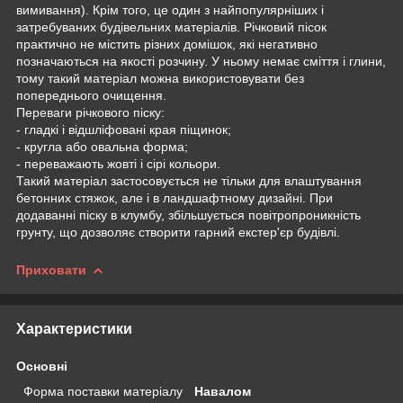
вимивання). Крім того, це один з найпопулярніших і
затребуваних будівельних матеріалів. Річковий пісок
практично не містить різних домішок, які негативно
позначаються на якості розчину. У ньому немає сміття і глини,
тому такий матеріал можна використовувати без
попереднього очищення.
Переваги річкового піску:
- гладкі і відшліфовані края піщинок;
- кругла або овальна форма;
- переважають жовті і сірі кольори.
Такий матеріал застосовується не тільки для влаштування
бетонних стяжок, але і в ландшафтному дизайні. При
додаванні піску в клумбу, збільшується повітропроникність
грунту, що дозволяє створити гарний екстер'єр будівлі.
Приховати
Характеристики
Основні
Форма поставки матеріалу
Навалом