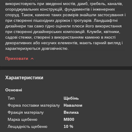
використовують при зведенні мостів, дамб, гребель, каналів,
огороджувальних конструкцій, фундаментів і інженерних
споруд. Також, каменю таких розмірів знайшли застосування і
при створенні пішохідних доріжок і тротуарів. Ландшафтні
дизайнери так само гідно оцінили плюси його використання
при створенні дизайнерських композицій. Клумби, квітники,
садові стежки, створені з використанням каменю в якості
декоративних або несучих елементів, мають гарний вигляд і
характеризуються довговічністю.
Приховати
Характеристики
Основні
Тип
Щебінь
Форма поставки матеріалу
Навалом
Фракція матеріалу
Велика
Марка щебеню
М800
Лещадність щебеню
10 %