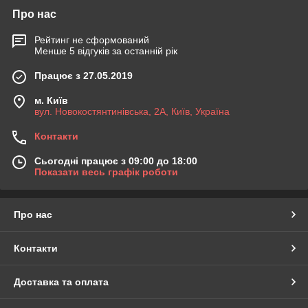
Про нас
Висновок:
Бетонна вібропресована тротуарна плитка та бруківка - це
Рейтинг не сформований
інноваційне рішення для будівництва та дизайну, яке поєднує
Менше 5 відгуків за останній рік
в собі естетику та функціональність. Їх висока міцність,
естетичний вигляд та екологічність роблять їх незамінними
Працює з 27.05.2019
вибором для будь-якого простору.
м. Київ
вул. Новокостянтинівська, 2А, Київ, Україна
Контакти
Сьогодні працює з 09:00 до 18:00
Показати весь графік роботи
Про нас
Контакти
Доставка та оплата