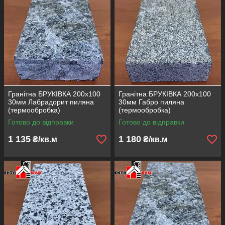
використовують вторинну сировину, таку як битий бетон, для
виробництва плитки, що знижує кількість будівельних відходів.
Зменшення теплового ефекту міст:
Вібропресована
плитка, на відміну від асфальту, поглинає менше тепла та
сприяє зниженню температури повітря в місті.
Пропускність води:
Водопроникна плитка зменшує
навантаження на ливневу каналізацію та сприяє
природньому зволоженню ґрунту.
Гранітна БРУКІВКА 200х100
Гранітна БРУКІВКА 200х100
30мм Лабрадорит пиляна
30мм Габро пиляна
(термообробка)
(термообробка)
Готово до відправки
Готово до відправки
1 135
1 180
₴/кв.м
₴/кв.м