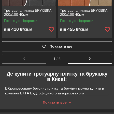
Тротуарна плитка БРУКІВКА
Тротуарна плитка БРУКІВКА
200х100 40мм
200х100 40мм
Готово до відправки
Готово до відправки
410
455
від
₴/кв.м
від
₴/кв.м
Показати ще
1
/ 6
Де купити тротуарну плитку та бруківку
в Києві:
Вібропресовану бетонну плитку та бруківку можна купити в
компанії ЕКТА БУД, офіційного авторизованого
дистриб'ютора торговельної марки Авеню від Ковальської. В
Показати все
інтернет-магазині ЕКТА БУД
представлений великий
асортимент тротуарної бруківки з детальним описом та
технічними характеристиками.