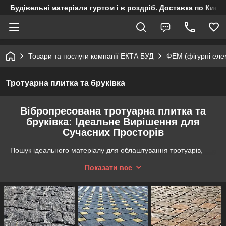
Будівельні матеріали гуртом і в роздріб. Доставка по Києву
Товари та послуги компанії ЕКТА БУД
ФЕМ (фігурні ел
Тротуарна плитка та бруківка
Вібропресована тротуарна плитка та
бруківка: Ідеальне Вирішення для
Сучасних Просторів
Пошук ідеального матеріалу для облаштування тротуарів,
пішохідних доріжок, терас або подвір'їв завжди був
Показати все
завданням, що вимагає уважного підходу. Сьогодні в
містобудуванні та ландшафтному дизайні бетонна
вібропресована тротуарна плитка та бруківка стали першим
вибором через свою міцність, естетичний вигляд та
довговічність. Давайте зглибимося в особливості цих
матеріалів та їх вигоди.