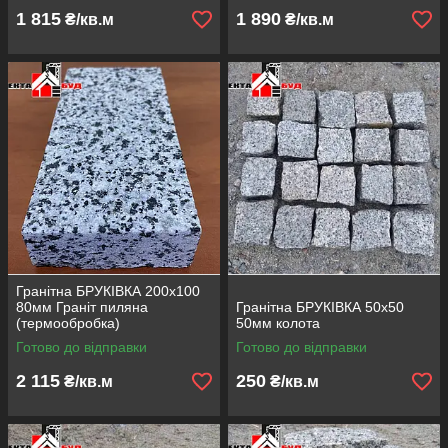
1 815
1 890
₴/кв.м
₴/кв.м
Гранітна БРУКІВКА 200х100
80мм Граніт пиляна
Гранітна БРУКІВКА 50х50
(термообробка)
50мм колота
Готово до відправки
Готово до відправки
2 115
250
₴/кв.м
₴/кв.м